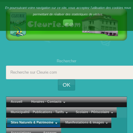
En poursuivant votre navigation sur ce site, vous acceptez l'utilisation des cookies nous
permettant de réaliser des statistiques de visites.
Rechercher
OK
Accueil
Horaires - Contacts
Municipalité - Publications - Tarifs
Scolaire - Périscolaire
Sites Naturels & Patrimoine
Manifestations & images
Associations
Annexes