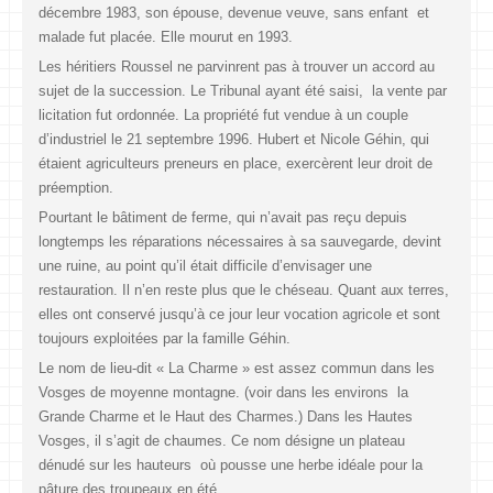
décembre 1983, son épouse, devenue veuve, sans enfant et
malade fut placée. Elle mourut en 1993.
Les héritiers Roussel ne parvinrent pas à trouver un accord au
sujet de la succession. Le Tribunal ayant été saisi, la vente par
licitation fut ordonnée. La propriété fut vendue à un couple
d’industriel le 21 septembre 1996. Hubert et Nicole Géhin, qui
étaient agriculteurs preneurs en place, exercèrent leur droit de
préemption.
Pourtant le bâtiment de ferme, qui n’avait pas reçu depuis
longtemps les réparations nécessaires à sa sauvegarde, devint
une ruine, au point qu’il était difficile d’envisager une
restauration. Il n’en reste plus que le chéseau. Quant aux terres,
elles ont conservé jusqu’à ce jour leur vocation agricole et sont
toujours exploitées par la famille Géhin.
Le nom de lieu-dit « La Charme » est assez commun dans les
Vosges de moyenne montagne. (voir dans les environs la
Grande Charme et le Haut des Charmes.) Dans les Hautes
Vosges, il s’agit de chaumes. Ce nom désigne un plateau
dénudé sur les hauteurs où pousse une herbe idéale pour la
pâture des troupeaux en été.