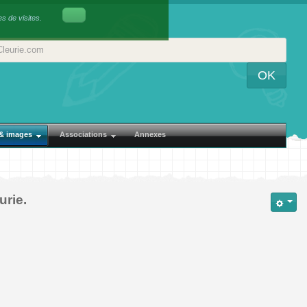
es de visites.
OK
 & images
Associations
Annexes
rie.