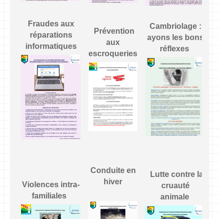
Fraudes aux
Cambriolage :
Prévention
réparations
ayons les bons
aux
informatiques
réflexes
escroqueries
Conduite en
Lutte contre la
e
hiver
Violences intra-
cruauté
familiales
animale