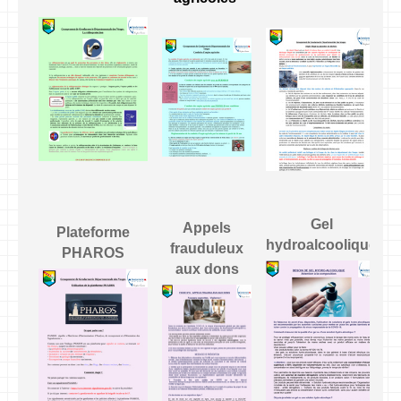
Gel
Appels
Plateforme
hydroalcoolique
frauduleux
PHAROS
aux dons